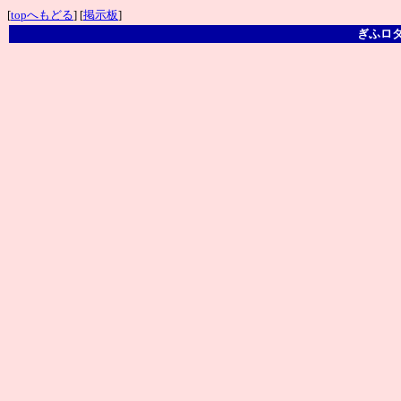
[
topへもどる
] [
掲示板
]
ぎふロ